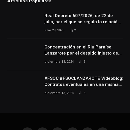
Artículos Populares
Real Decreto 607/2026, de 22 de
julio, por el que se regula la relación
laboral especial de las personas
julio 28, 2026
2
artistas que desarrollan su actividad
en las artes escénicas, audiovisuales
y musicales, así como de las
Concentración en el Riu Paraíso
personas que realizan actividades
Lanzarote por el despido injusto de
técnicas o auxiliares necesarias para
la trabajadora Katerine
diciembre 13, 2024
5
el desarrollo de dicha actividad
#FSOC #FSOCLANZAROTE Videoblog:
Contratos eventuales en una misma
empresa durante varios años
diciembre 13, 2024
6