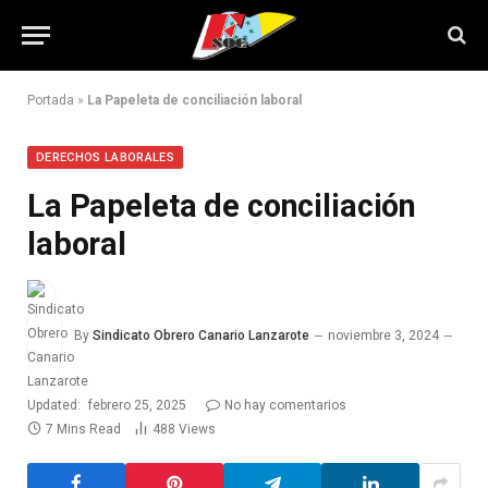
Portada
»
La Papeleta de conciliación laboral
DERECHOS LABORALES
La Papeleta de conciliación
laboral
By
Sindicato Obrero Canario Lanzarote
noviembre 3, 2024
Updated:
febrero 25, 2025
No hay comentarios
7 Mins Read
488
Views