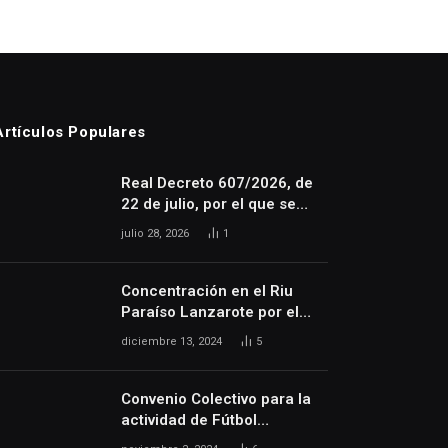
Artículos Populares
Real Decreto 607/2026, de
22 de julio, por el que se
regula la relación laboral
julio 28, 2026
1
especial de las personas
artistas que desarrollan su
actividad en las artes
Concentración en el Riu
escénicas, audiovisuales y
Paraíso Lanzarote por el
musicales, así como de las
despido injusto de la
diciembre 13, 2024
5
personas que realizan
trabajadora Katerine
actividades técnicas o
auxiliares necesarias para
Convenio Colectivo para la
el desarrollo de dicha
actividad de Fútbol
actividad
Profesional