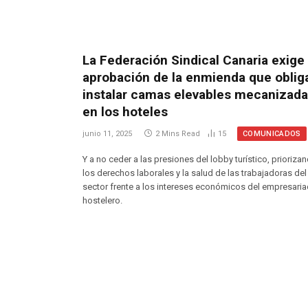
La Federación Sindical Canaria exige 
aprobación de la enmienda que oblig
instalar camas elevables mecanizad
en los hoteles
COMUNICADOS
junio 11, 2025
2 Mins Read
15
Y a no ceder a las presiones del lobby turístico, prioriza
los derechos laborales y la salud de las trabajadoras del
sector frente a los intereses económicos del empresari
hostelero.