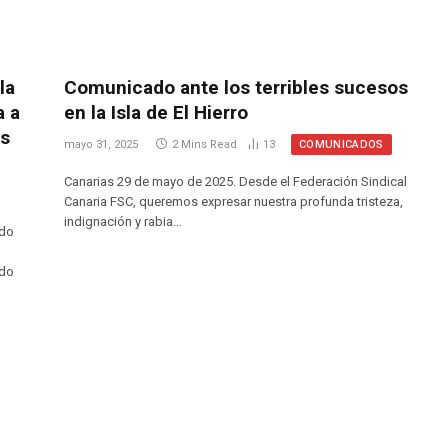
la
Comunicado ante los terribles sucesos
a a
en la Isla de El Hierro
as
COMUNICADOS
mayo 31, 2025
2 Mins Read
13
Canarias 29 de mayo de 2025. Desde el Federación Sindical
Canaria FSC, queremos expresar nuestra profunda tristeza,
indignación y rabia…
ndo
ado