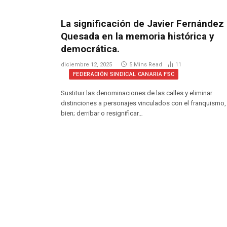
La significación de Javier Fernández
Quesada en la memoria histórica y
democrática.
diciembre 12, 2025
5 Mins Read
11
FEDERACIÓN SINDICAL CANARIA FSC
Sustituir las denominaciones de las calles y eliminar
distinciones a personajes vinculados con el franquismo,
bien; derribar o resignificar…