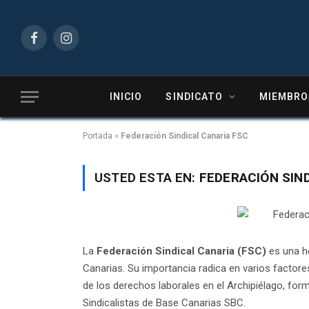
Facebook
Instagram
INICIO
SINDICATO
MIEMBRO
Portada
»
Federación Sindical Canaria FSC
USTED ESTA EN:
FEDERACIÓN SIN
La
Federación Sindical Canaria (FSC)
es una he
Canarias. Su importancia radica en varios factore
de los derechos laborales en el Archipiélago, for
Sindicalistas de Base Canarias SBC.