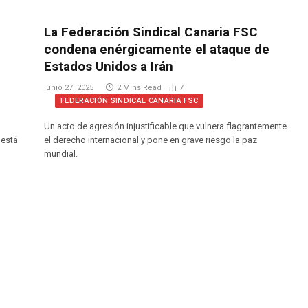
La Federación Sindical Canaria FSC
condena enérgicamente el ataque de
Estados Unidos a Irán
junio 27, 2025
2 Mins Read
7
FEDERACIÓN SINDICAL CANARIA FSC
Un acto de agresión injustificable que vulnera flagrantemente
 está
el derecho internacional y pone en grave riesgo la paz
mundial.