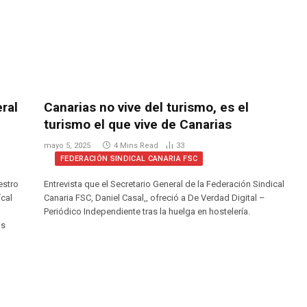
ral
Canarias no vive del turismo, es el
turismo el que vive de Canarias
mayo 5, 2025
4 Mins Read
33
FEDERACIÓN SINDICAL CANARIA FSC
estro
Entrevista que el Secretario General de la Federación Sindical
ícal
Canaria FSC, Daniel Casal,, ofreció a De Verdad Digital –
Periódico Independiente tras la huelga en hostelería.
as