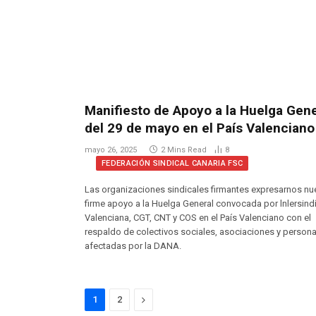
Manifiesto de Apoyo a la Huelga Gene
del 29 de mayo en el País Valenciano
mayo 26, 2025
2 Mins Read
8
FEDERACIÓN SINDICAL CANARIA FSC
Las organizaciones sindicales firmantes expresarnos nu
firme apoyo a la Huelga General convocada por lnlersind
Valenciana, CGT, CNT y COS en el País Valenciano con el
respaldo de colectivos sociales, asociaciones y person
afectadas por la DANA.
Next
1
2