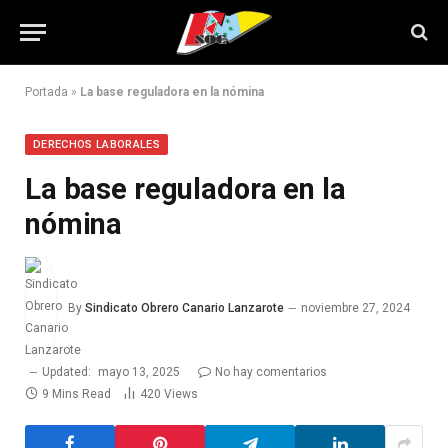
Portada
»
La base reguladora en la nómina
DERECHOS LABORALES
La base reguladora en la
nómina
By
Sindicato Obrero Canario Lanzarote
noviembre 27, 2024
Updated:
mayo 13, 2025
No hay comentarios
9 Mins Read
420
Views