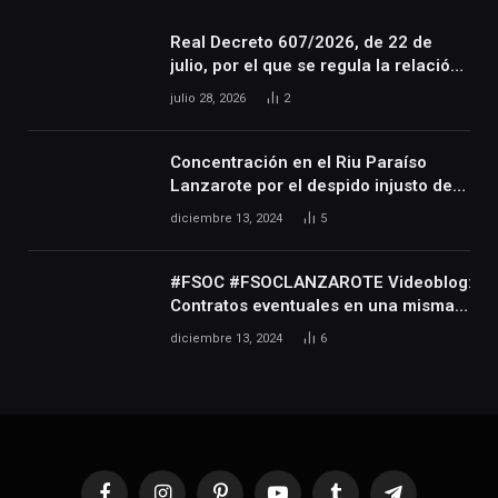
Real Decreto 607/2026, de 22 de
julio, por el que se regula la relación
laboral especial de las personas
julio 28, 2026
2
artistas que desarrollan su actividad
en las artes escénicas, audiovisuales
y musicales, así como de las
Concentración en el Riu Paraíso
personas que realizan actividades
Lanzarote por el despido injusto de
técnicas o auxiliares necesarias para
la trabajadora Katerine
diciembre 13, 2024
5
el desarrollo de dicha actividad
#FSOC #FSOCLANZAROTE Videoblog:
Contratos eventuales en una misma
empresa durante varios años
diciembre 13, 2024
6