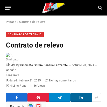
Portada
»
Contrato de relevo
CONTRATOS DE TRABAJO
Contrato de relevo
By
Sindicato Obrero Canario Lanzarote
octubre 20, 2024
Updated:
febrero 21, 2025
No hay comentarios
4 Mins Read
36
Views
Google
Flipboard
Follow Us