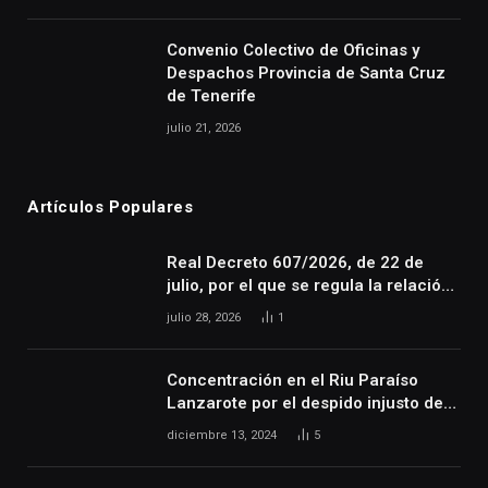
Convenio Colectivo de Oficinas y
Despachos Provincia de Santa Cruz
de Tenerife
julio 21, 2026
Artículos Populares
Real Decreto 607/2026, de 22 de
julio, por el que se regula la relación
laboral especial de las personas
julio 28, 2026
1
artistas que desarrollan su actividad
en las artes escénicas, audiovisuales
y musicales, así como de las
Concentración en el Riu Paraíso
personas que realizan actividades
Lanzarote por el despido injusto de
técnicas o auxiliares necesarias para
la trabajadora Katerine
diciembre 13, 2024
5
el desarrollo de dicha actividad