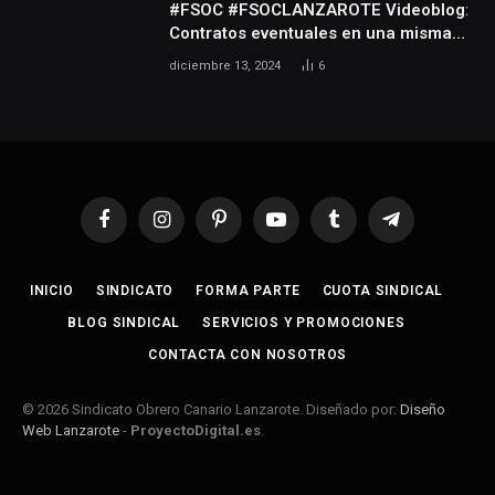
#FSOC #FSOCLANZAROTE Videoblog:
Contratos eventuales en una misma
empresa durante varios años
diciembre 13, 2024
6
Facebook
Instagram
Pinterest
YouTube
Tumblr
Telegram
INICIO
SINDICATO
FORMA PARTE
CUOTA SINDICAL
BLOG SINDICAL
SERVICIOS Y PROMOCIONES
CONTACTA CON NOSOTROS
© 2026 Sindicato Obrero Canario Lanzarote. Diseñado por:
Diseño
Web Lanzarote
-
ProyectoDigital.es
.