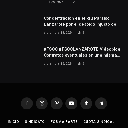
julio 28, 2026
2
artistas que desarrollan su actividad
en las artes escénicas, audiovisuales
y musicales, así como de las
Concentración en el Riu Paraíso
personas que realizan actividades
Lanzarote por el despido injusto de
técnicas o auxiliares necesarias para
la trabajadora Katerine
diciembre 13, 2024
5
el desarrollo de dicha actividad
#FSOC #FSOCLANZAROTE Videoblog:
Contratos eventuales en una misma
empresa durante varios años
diciembre 13, 2024
6
Facebook
Instagram
Pinterest
YouTube
Tumblr
Telegram
INICIO
SINDICATO
FORMA PARTE
CUOTA SINDICAL