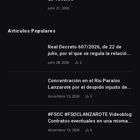
julio 21, 2026
Artículos Populares
Real Decreto 607/2026, de 22 de
julio, por el que se regula la relación
laboral especial de las personas
julio 28, 2026
2
artistas que desarrollan su actividad
en las artes escénicas, audiovisuales
y musicales, así como de las
Concentración en el Riu Paraíso
personas que realizan actividades
Lanzarote por el despido injusto de
técnicas o auxiliares necesarias para
la trabajadora Katerine
diciembre 13, 2024
5
el desarrollo de dicha actividad
#FSOC #FSOCLANZAROTE Videoblog:
Contratos eventuales en una misma
empresa durante varios años
diciembre 13, 2024
6