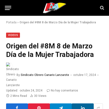
Portada
»
Origen del #8M 8 de Marzo Día de la Mujer Trabajadora
VIDEOS
Origen del #8M 8 de Marzo
Día de la Mujer Trabajadora
By
Sindicato Obrero Canario Lanzarote
octubre 17, 2024
Updated:
octubre 24, 2024
No hay comentarios
2 Mins Read
30
Views