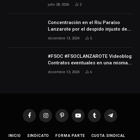
laboral especial de las personas
julio 28, 2026
2
artistas que desarrollan su actividad
en las artes escénicas, audiovisuales
y musicales, así como de las
Concentración en el Riu Paraíso
personas que realizan actividades
Lanzarote por el despido injusto de
técnicas o auxiliares necesarias para
la trabajadora Katerine
diciembre 13, 2024
5
el desarrollo de dicha actividad
#FSOC #FSOCLANZAROTE Videoblog:
Contratos eventuales en una misma
empresa durante varios años
diciembre 13, 2024
6
Facebook
Instagram
Pinterest
YouTube
Tumblr
Telegram
INICIO
SINDICATO
FORMA PARTE
CUOTA SINDICAL