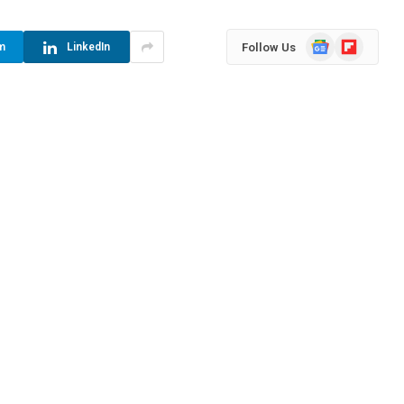
Google
Flipboard
Follow Us
m
LinkedIn
News