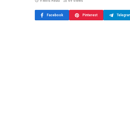
9 Mins Read
69
Views
Facebook
Pinterest
Telegra