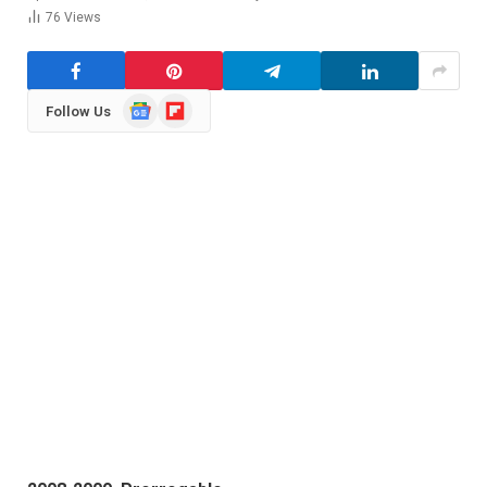
76
Views
Google
Flipboard
Follow Us
News