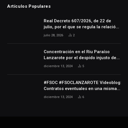
Artículos Populares
Real Decreto 607/2026, de 22 de
julio, por el que se regula la relación
laboral especial de las personas
julio 28, 2026
2
artistas que desarrollan su actividad
en las artes escénicas, audiovisuales
y musicales, así como de las
Concentración en el Riu Paraíso
personas que realizan actividades
Lanzarote por el despido injusto de
técnicas o auxiliares necesarias para
la trabajadora Katerine
diciembre 13, 2024
5
el desarrollo de dicha actividad
#FSOC #FSOCLANZAROTE Videoblog:
Contratos eventuales en una misma
empresa durante varios años
diciembre 13, 2024
6