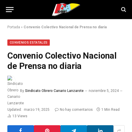
Portada
»
Convenio Colectivo Nacional de Prensa no diaria
CONVENIOS ESTATALES
Convenio Colectivo Nacional
de Prensa no diaria
By
Sindicato Obrero Canario Lanzarote
noviembre 5, 2024
Updated:
marzo 19, 2025
No hay comentarios
1 Min Read
13
Views