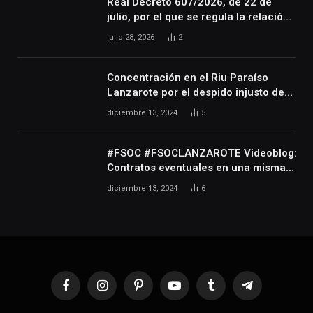
Real Decreto 607/2026, de 22 de
julio, por el que se regula la relación
laboral especial de las personas
julio 28, 2026
2
artistas que desarrollan su actividad
en las artes escénicas, audiovisuales
y musicales, así como de las
Concentración en el Riu Paraíso
personas que realizan actividades
Lanzarote por el despido injusto de
técnicas o auxiliares necesarias para
la trabajadora Katerine
diciembre 13, 2024
5
el desarrollo de dicha actividad
#FSOC #FSOCLANZAROTE Videoblog:
Contratos eventuales en una misma
empresa durante varios años
diciembre 13, 2024
6
Facebook
Instagram
Pinterest
YouTube
Tumblr
Telegram