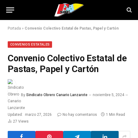
Portada
»
Convenio Colectivo Estatal de Pastas, Papel y Cartón
CONVENIOS ESTATALES
Convenio Colectivo Estatal de
Pastas, Papel y Cartón
By
Sindicato Obrero Canario Lanzarote
noviembre 5, 2024
Updated:
marzo 27, 2026
No hay comentarios
1 Min Read
27
Views