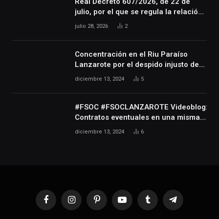
Real Decreto 607/2026, de 22 de
julio, por el que se regula la relación
laboral especial de las personas
julio 28, 2026
2
artistas que desarrollan su actividad
en las artes escénicas, audiovisuales
y musicales, así como de las
Concentración en el Riu Paraíso
personas que realizan actividades
Lanzarote por el despido injusto de
técnicas o auxiliares necesarias para
la trabajadora Katerine
diciembre 13, 2024
5
el desarrollo de dicha actividad
#FSOC #FSOCLANZAROTE Videoblog:
Contratos eventuales en una misma
empresa durante varios años
diciembre 13, 2024
6
Facebook
Instagram
Pinterest
YouTube
Tumblr
Telegram