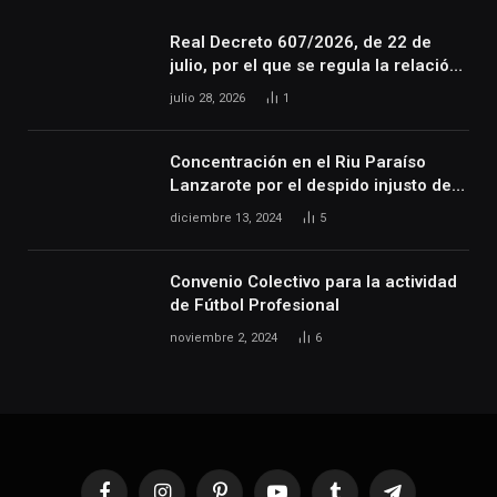
Real Decreto 607/2026, de 22 de
julio, por el que se regula la relación
laboral especial de las personas
julio 28, 2026
1
artistas que desarrollan su actividad
en las artes escénicas, audiovisuales
y musicales, así como de las
Concentración en el Riu Paraíso
personas que realizan actividades
Lanzarote por el despido injusto de
técnicas o auxiliares necesarias para
la trabajadora Katerine
diciembre 13, 2024
5
el desarrollo de dicha actividad
Convenio Colectivo para la actividad
de Fútbol Profesional
noviembre 2, 2024
6