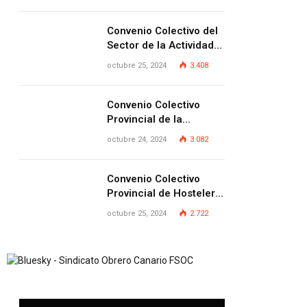
Provincia de Las
Palmas
Convenio Colectivo del
Sector de la Actividad
Siderometalúrgica de la
octubre 25, 2024
3.408
Provincia de Las
Palmas
Convenio Colectivo
Provincial de la
Pequeña y Mediana
octubre 24, 2024
3.082
Empresa de Las
Palmas.
Convenio Colectivo
Provincial de Hostelería
de Las Palmas
octubre 25, 2024
2.722