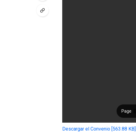
Descargar el Convenio [563.88 KB]