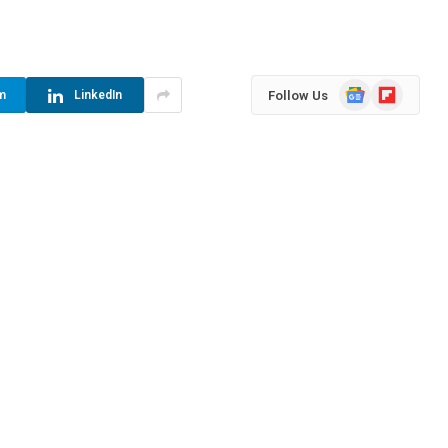
Google
Flipboard
Follow Us
m
LinkedIn
News