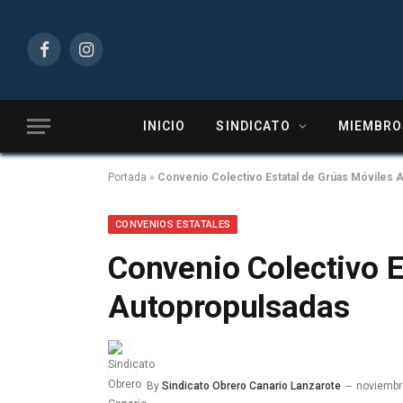
Facebook
Instagram
INICIO
SINDICATO
MIEMBRO
Portada
»
Convenio Colectivo Estatal de Grúas Móviles 
CONVENIOS ESTATALES
Convenio Colectivo E
Autopropulsadas
By
Sindicato Obrero Canario Lanzarote
noviembr