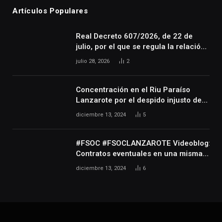
Artículos Populares
Real Decreto 607/2026, de 22 de
julio, por el que se regula la relación
laboral especial de las personas
julio 28, 2026
2
artistas que desarrollan su actividad
en las artes escénicas, audiovisuales
y musicales, así como de las
Concentración en el Riu Paraíso
personas que realizan actividades
Lanzarote por el despido injusto de
técnicas o auxiliares necesarias para
la trabajadora Katerine
diciembre 13, 2024
5
el desarrollo de dicha actividad
#FSOC #FSOCLANZAROTE Videoblog:
Contratos eventuales en una misma
empresa durante varios años
diciembre 13, 2024
6