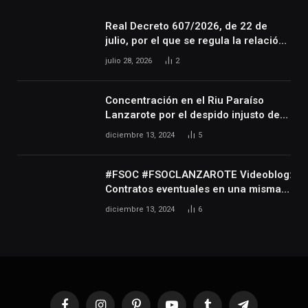
Real Decreto 607/2026, de 22 de
julio, por el que se regula la relación
laboral especial de las personas
julio 28, 2026
2
artistas que desarrollan su actividad
en las artes escénicas, audiovisuales
y musicales, así como de las
Concentración en el Riu Paraíso
personas que realizan actividades
Lanzarote por el despido injusto de
técnicas o auxiliares necesarias para
la trabajadora Katerine
diciembre 13, 2024
5
el desarrollo de dicha actividad
#FSOC #FSOCLANZAROTE Videoblog:
Contratos eventuales en una misma
empresa durante varios años
diciembre 13, 2024
6