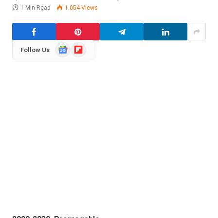
1 Min Read
1.054
Views
Google
Flipboard
Follow Us
News