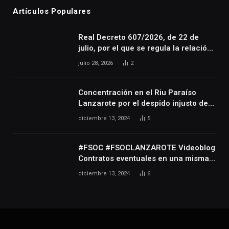
Artículos Populares
Real Decreto 607/2026, de 22 de
julio, por el que se regula la relación
laboral especial de las personas
julio 28, 2026
2
artistas que desarrollan su actividad
en las artes escénicas, audiovisuales
y musicales, así como de las
Concentración en el Riu Paraíso
personas que realizan actividades
Lanzarote por el despido injusto de
técnicas o auxiliares necesarias para
la trabajadora Katerine
diciembre 13, 2024
5
el desarrollo de dicha actividad
#FSOC #FSOCLANZAROTE Videoblog:
Contratos eventuales en una misma
empresa durante varios años
diciembre 13, 2024
6