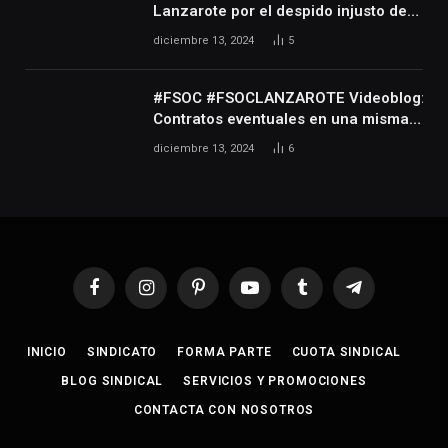
personas que realizan actividades
Lanzarote por el despido injusto de
técnicas o auxiliares necesarias para
la trabajadora Katerine
diciembre 13, 2024
5
el desarrollo de dicha actividad
#FSOC #FSOCLANZAROTE Videoblog:
Contratos eventuales en una misma
empresa durante varios años
diciembre 13, 2024
6
Facebook
Instagram
Pinterest
YouTube
Tumblr
Telegram
INICIO
SINDICATO
FORMA PARTE
CUOTA SINDICAL
BLOG SINDICAL
SERVICIOS Y PROMOCIONES
CONTACTA CON NOSOTROS