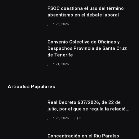
FSOC cuestiona el uso del término
absentismo en el debate laboral
julio 23, 2026
Convenio Colectivo de Oficinas y
Despachos Provincia de Santa Cruz
de Tenerife
julio 21, 2026
Artículos Populares
Real Decreto 607/2026, de 22 de
julio, por el que se regula la relación
laboral especial de las personas
julio 28, 2026
2
artistas que desarrollan su actividad
en las artes escénicas, audiovisuales
y musicales, así como de las
Concentración en el Riu Paraíso