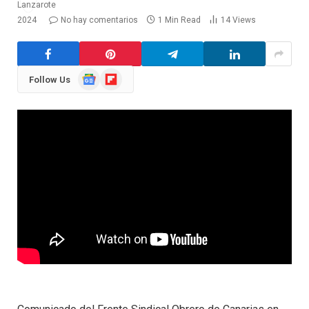
2024
No hay comentarios
1 Min Read
14
Views
Google
Flipboard
Follow Us
News