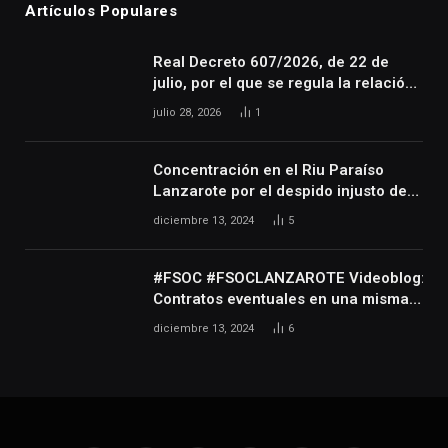
Artículos Populares
Real Decreto 607/2026, de 22 de
julio, por el que se regula la relación
laboral especial de las personas
julio 28, 2026
1
artistas que desarrollan su actividad
en las artes escénicas, audiovisuales
y musicales, así como de las
Concentración en el Riu Paraíso
personas que realizan actividades
Lanzarote por el despido injusto de
técnicas o auxiliares necesarias para
la trabajadora Katerine
diciembre 13, 2024
5
el desarrollo de dicha actividad
#FSOC #FSOCLANZAROTE Videoblog:
Contratos eventuales en una misma
empresa durante varios años
diciembre 13, 2024
6