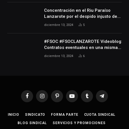
en las artes escénicas, audiovisuales
y musicales, así como de las
Concentración en el Riu Paraíso
personas que realizan actividades
Lanzarote por el despido injusto de
técnicas o auxiliares necesarias para
la trabajadora Katerine
diciembre 13, 2024
5
el desarrollo de dicha actividad
#FSOC #FSOCLANZAROTE Videoblog:
Contratos eventuales en una misma
empresa durante varios años
diciembre 13, 2024
6
Facebook
Instagram
Pinterest
YouTube
Tumblr
Telegram
INICIO
SINDICATO
FORMA PARTE
CUOTA SINDICAL
BLOG SINDICAL
SERVICIOS Y PROMOCIONES