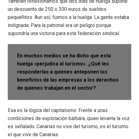
También reflexionamos que dos días de huelga supone
un descuento de 250 o 300 euros de sueldos
pequeñitos. Aun así, fuimos a la huelga. La gente estaba
indignada. Para la patronal era un peligro porque
supondría una victoria para esta federación sindical.
En muchos medios se ha dicho que esta
huelga «perjudica al turismo». ¿Qué les
responderías a quienes anteponen los
beneficios de las empresas a los derechos
de quienes trabajan en el sector?
Esa es la lógica del capitalismo. Frente a unas
condiciones de explotación bárbara, quien levanta la voz
es señalado. Canarias no vive del turismo, es el turismo
el que vive de Canarias.