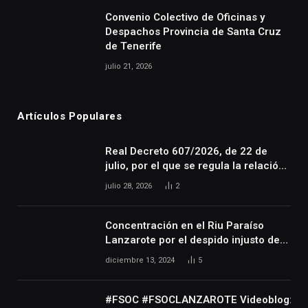
Convenio Colectivo de Oficinas y
Despachos Provincia de Santa Cruz
de Tenerife
julio 21, 2026
Artículos Populares
Real Decreto 607/2026, de 22 de
julio, por el que se regula la relación
laboral especial de las personas
julio 28, 2026
2
artistas que desarrollan su actividad
en las artes escénicas, audiovisuales
y musicales, así como de las
Concentración en el Riu Paraíso
personas que realizan actividades
Lanzarote por el despido injusto de
técnicas o auxiliares necesarias para
la trabajadora Katerine
diciembre 13, 2024
5
el desarrollo de dicha actividad
#FSOC #FSOCLANZAROTE Videoblog: