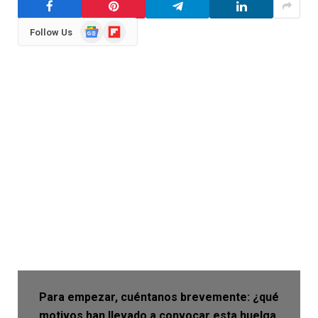
Google
Flipboard
Follow Us
News
Para empezar, cuéntanos brevemente: ¿qué
motivos han llevado a convocar esta huelga