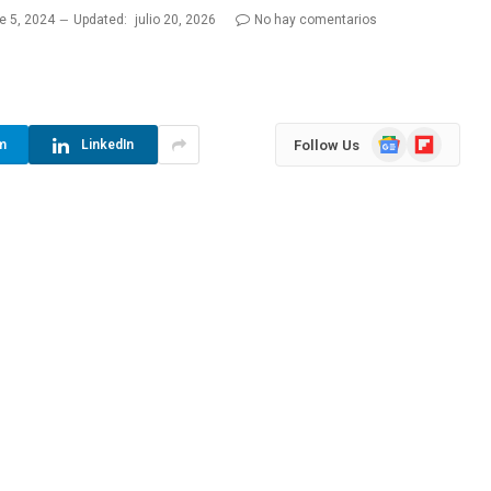
e 5, 2024
Updated:
julio 20, 2026
No hay comentarios
Google
Flipboard
Follow Us
m
LinkedIn
News