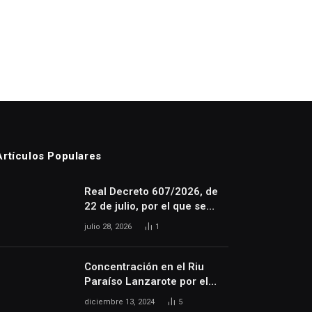
Artículos Populares
Real Decreto 607/2026, de
22 de julio, por el que se
regula la relación laboral
julio 28, 2026
1
especial de las personas
artistas que desarrollan su
actividad en las artes
Concentración en el Riu
escénicas, audiovisuales y
Paraíso Lanzarote por el
musicales, así como de las
despido injusto de la
diciembre 13, 2024
5
personas que realizan
trabajadora Katerine