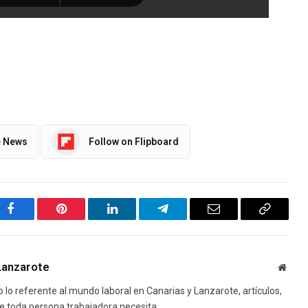
e News
Follow on Flipboard
Facebook
Pinterest
LinkedIn
Telegram
Email
Copy
Link
Lanzarote
Websi
lo referente al mundo laboral en Canarias y Lanzarote, artículos,
e toda persona trabajadora necesita.