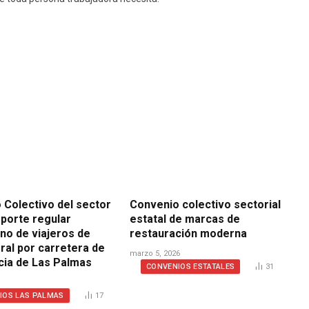
 Colectivo del sector
Convenio colectivo sectorial
sporte regular
estatal de marcas de
no de viajeros de
restauración moderna
ral por carretera de
marzo 5, 2026
ncia de Las Palmas
CONVENIOS ESTATALES
31
IOS LAS PALMAS
17