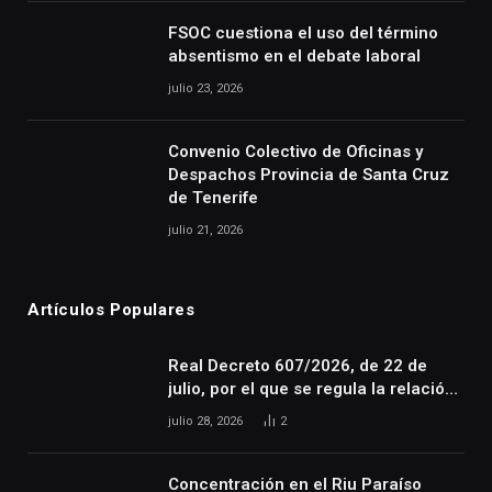
FSOC cuestiona el uso del término
absentismo en el debate laboral
julio 23, 2026
Convenio Colectivo de Oficinas y
Despachos Provincia de Santa Cruz
de Tenerife
julio 21, 2026
Artículos Populares
Real Decreto 607/2026, de 22 de
julio, por el que se regula la relación
laboral especial de las personas
julio 28, 2026
2
artistas que desarrollan su actividad
en las artes escénicas, audiovisuales
y musicales, así como de las
Concentración en el Riu Paraíso