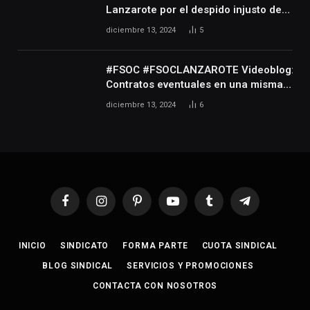
personas que realizan actividades
Lanzarote por el despido injusto de
técnicas o auxiliares necesarias para
la trabajadora Katerine
diciembre 13, 2024
5
el desarrollo de dicha actividad
#FSOC #FSOCLANZAROTE Videoblog:
Contratos eventuales en una misma
empresa durante varios años
diciembre 13, 2024
6
Facebook
Instagram
Pinterest
YouTube
Tumblr
Telegram
INICIO
SINDICATO
FORMA PARTE
CUOTA SINDICAL
BLOG SINDICAL
SERVICIOS Y PROMOCIONES
CONTACTA CON NOSOTROS